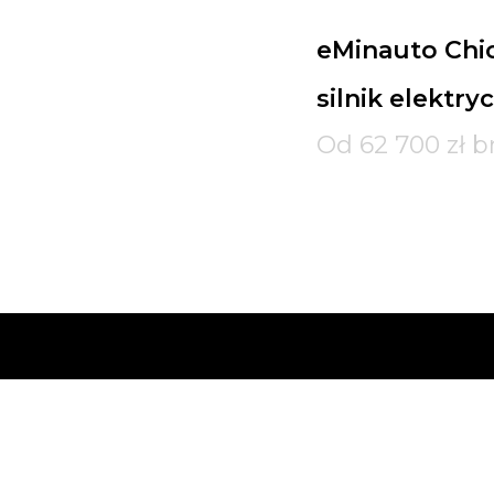
eMinauto Chi
silnik elektry
Od 62 700 zł b