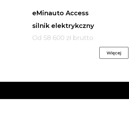
eMinauto Access
silnik elektrykczny
Od 58 600 zł brutto
Więcej