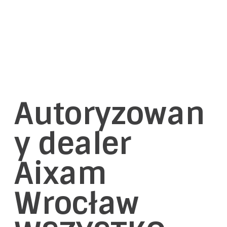
Au
toryzowan
y dealer
Aixam
Wrocław