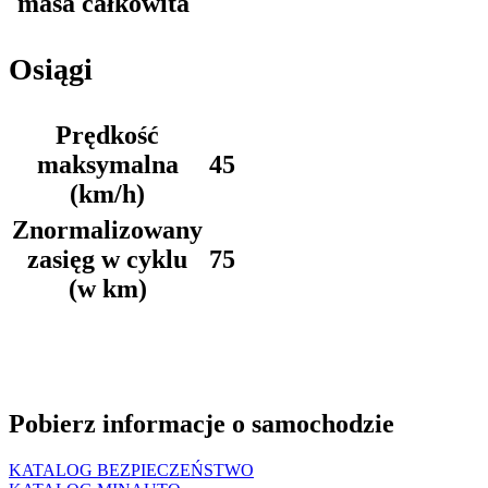
masa całkowita
Osiągi
Prędkość
maksymalna
45
(km/h)
Znormalizowany
zasięg w cyklu
75
(w km)
Pobierz informacje o samochodzie
KATALOG BEZPIECZEŃSTWO