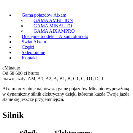
Gama pojazdów Aixam
GAMA AMBITION
GAMA MINAUTO
GAMA AIXAMPRO
Dostępne modele – Aixam otomoto
Świat Aixam
Części
Sklep online
Kontakt
eMinauto
Od 58 600 zł brutto
prawo jazdy: AM, A1, A2, A, B1, B, C1, C, D1, D, T
Aixam prezentuje najnowszą gamę pojazdów Minauto wyposażoną
w dynamiczny silnik elektryczny dzięki któremu każda Twoja jazda
stanie się jeszcze przyjemniejsza.
Silnik