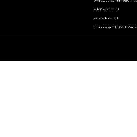
WARSZTAT 601-884-669 / 71 37
wda@wda.com.pl
www.wda.com.pl
ul.Borowska 258 50-558 Wroc