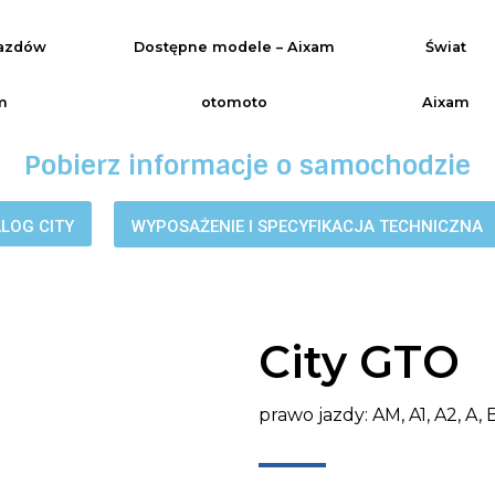
azdów
Dostępne modele – Aixam
Świat
m
otomoto
Aixam
Pobierz informacje o samochodzie
LOG CITY
WYPOSAŻENIE I SPECYFIKACJA TECHNICZNA
City GTO
prawo jazdy: AM, A1, A2, A, B1